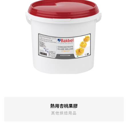
熱用杏桃果膠
其他烘焙用品