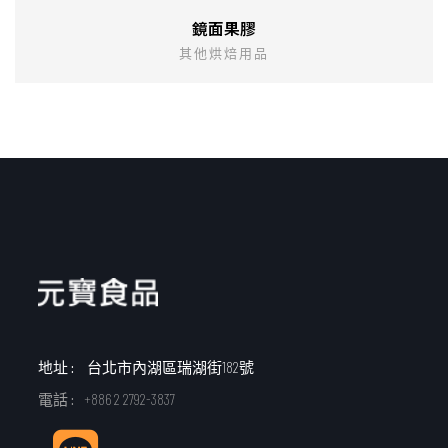
鏡面果膠
其他烘焙用品
地址 :
台北市內湖區瑞湖街182號
電話 :
+886 2 2792-3837