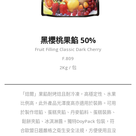
黑櫻桃果餡 50%
Fruit Filling Classic Dark Cherry
F.809
2Kg / 包
「焙爾」果餡耐烤焙且耐冷凍，高穩定性、水果
比例高，此外產品光澤度高亦適用於裝飾。可用
於製作塔餡、蛋糕夾餡、丹麥餡料、蛋糕裝飾、
鬆餅夾餡、冰淇淋醬。獨特DoyPack 包裝，符
合歐盟日趨嚴格之衛生安全法規，方便使用且沒