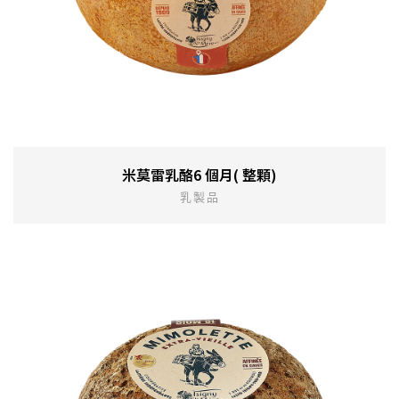
米莫雷乳酪6 個月( 整顆)
乳製品