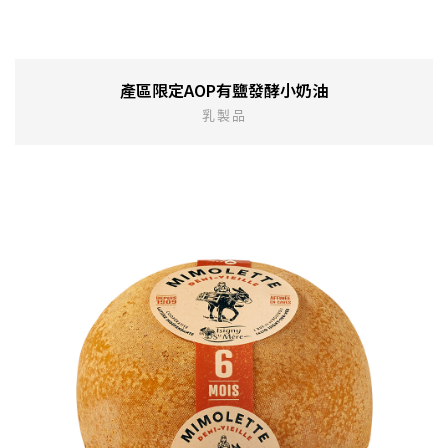
產區限定AOP有鹽發酵小奶油
乳製品