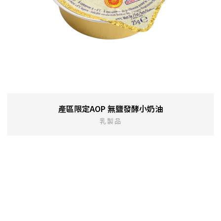
產區限定AOP 無鹽發酵小奶油
乳製品