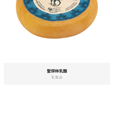
聖保林乳酪
乳製品