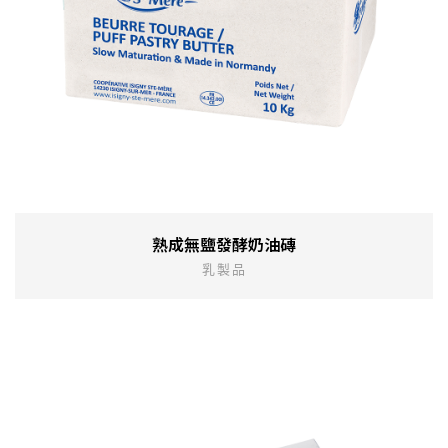
熟成無鹽發酵奶油磚
乳製品