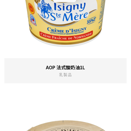
AOP 法式酸奶油1L
乳製品