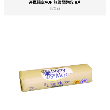
產區限定AOP 無鹽發酵奶油片
乳製品