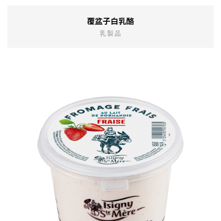
覆盆子白乳酪
乳製品