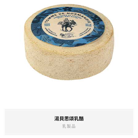
湯貝思頌乳酪
乳製品