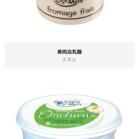
黃桃白乳酪
乳製品