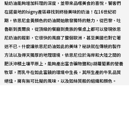
點奶油能夠增加料理的深度，並帶來品嚐美食的喜悅，饕客們
在諾曼地的Isigny產區尋找到終極美味的奶油！在16世紀初
期，依思尼金黃顏色的奶油開始散發獨特的魅力，從巴黎、吐
魯斯到奧爾良，從頂級的餐廳到貴族的餐桌上都可以發現依思
尼奶油的蹤影，它很快的風靡了整個歐洲，甚至美國也對它著
迷不已。什麼讓依思尼奶油如此的美味？秘訣就在傳統的製作
方法以及得天獨厚的地理環境，依思尼位於海岸和大陸之間的
肥沃沖積土壤平原上，能夠產出富含礦物鹽和β胡蘿蔔素的營養
牧草，而乳牛在如此富饒的環境中生長，其所生產的牛乳品質
絕佳，擁有無可比擬的風味，以及如絲質般的組織和顏色。