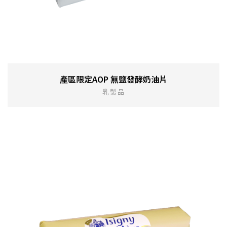
產區限定AOP 無鹽發酵奶油片
乳製品