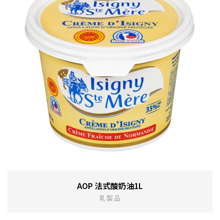
AOP 法式酸奶油1L
乳製品