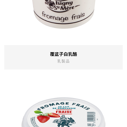
覆盆子白乳酪
乳製品