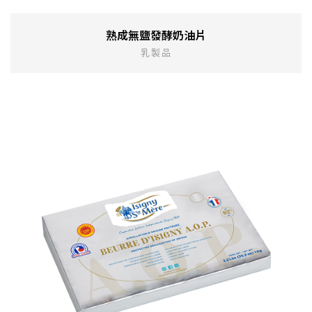
熟成無鹽發酵奶油片
乳製品