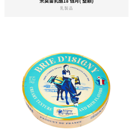
米莫雷乳酪18 個月( 整顆)
乳製品