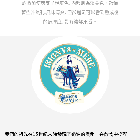
的黴菌使表皮呈現灰色, 内部則為淡黃色、散佈
著些許氣孔:風味清爽, 但卻還是可以嘗到熟成後
的醇厚度, 帶有濃郁果香。
我們的祖先在15世紀末時發現了奶油的奧秘，在飲食中搭配一