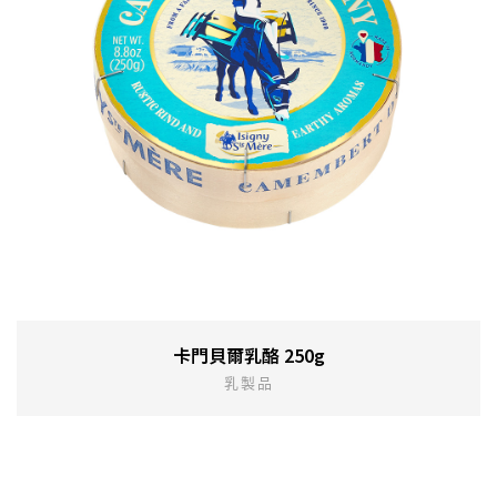
卡門貝爾乳酪 250g
乳製品