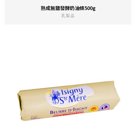
熟成無鹽發酵奶油條500g
乳製品