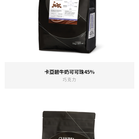
卡亞碧牛奶可可珠45%
巧克力