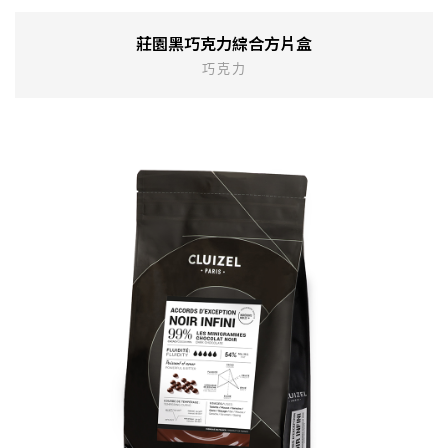
莊園黑巧克力綜合方片盒
巧克力