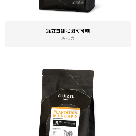
羅安哥娜莊園可可糊
巧克力