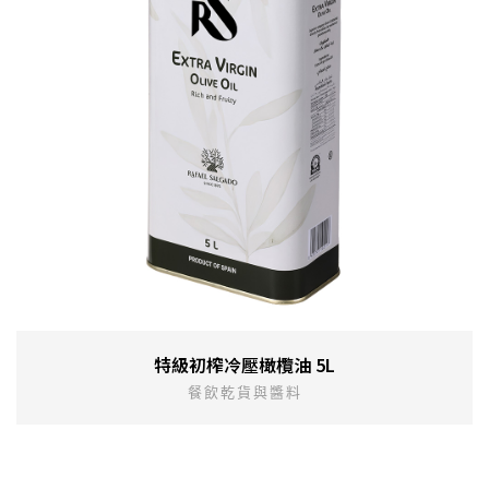
特級初榨冷壓橄欖油 5L
餐飲乾貨與醬料