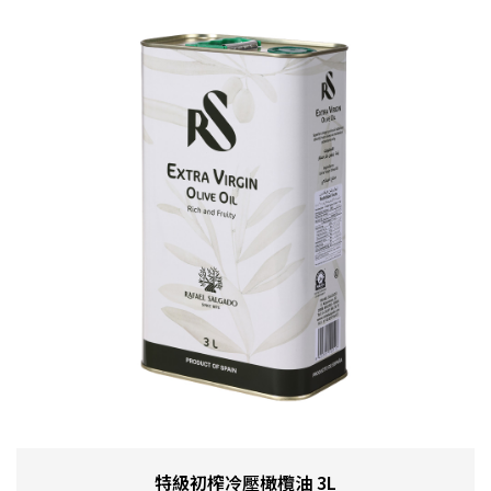
特級初榨冷壓橄欖油 3L