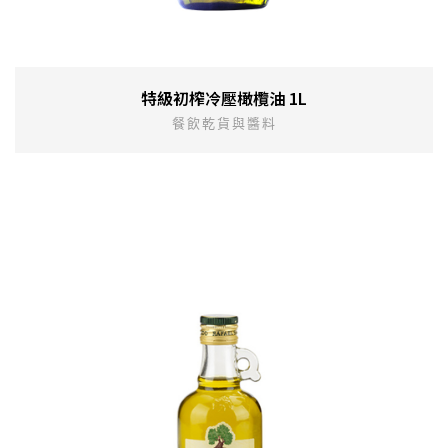
特級初榨冷壓橄欖油 1L
餐飲乾貨與醬料