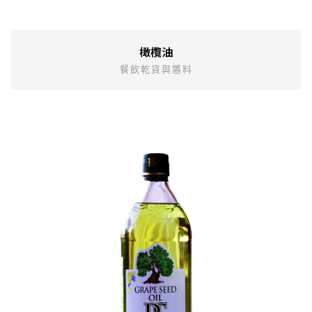
橄欖油
餐飲乾貨與醬料