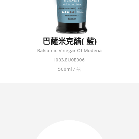
巴薩米克醋( 藍)
Balsamic Vinegar Of Modena
I003.EU0E006
500ml / 瓶