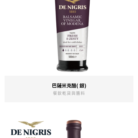
巴薩米克醋( 銀)
餐飲乾貨與醬料