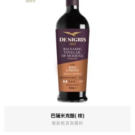
巴薩米克醋( 棕)
餐飲乾貨與醬料