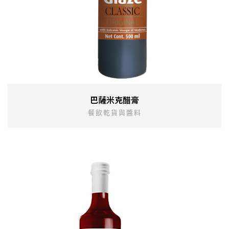
巴薩米克醋膏
餐飲乾貨與醬料