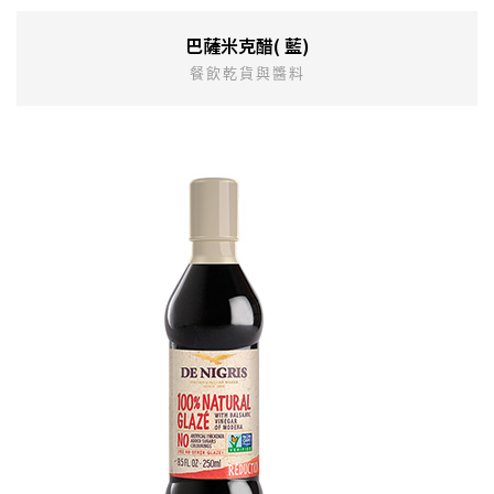
巴薩米克醋( 藍)
餐飲乾貨與醬料