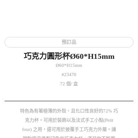
預訂品
巧克力圓形杯Ø60*H15mm
Ø60*H15mm
#23470
72 個/ 盒
特色為有著極薄的外殼，且化口性良好的72% 巧
克力杯。可用於裝飾以及法式手工小點(Petit
four) 之用，還可用於披覆手工巧克力外層。讓