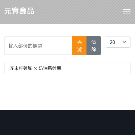
輸入部份的標題
每頁顯示條數
過
清
濾
除
芥末籽雞胸 × 奶油馬鈴薯