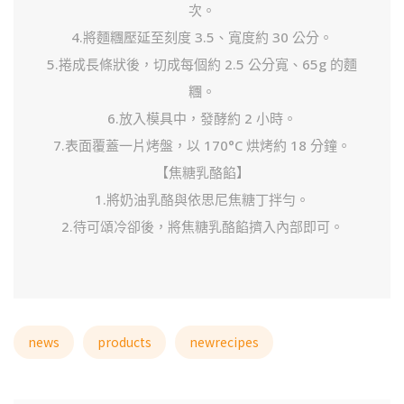
次。
4.將麵糰壓延至刻度 3.5、寬度約 30 公分。
5.捲成長條狀後，切成每個約 2.5 公分寬、65g 的麵
糰。
6.放入模具中，發酵約 2 小時。
7.表面覆蓋一片烤盤，以 170°C 烘烤約 18 分鐘。
【焦糖乳酪餡】
1.將奶油乳酪與依思尼焦糖丁拌勻。
2.待可頌冷卻後，將焦糖乳酪餡擠入內部即可。
news
products
newrecipes