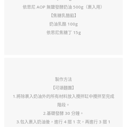
依思尼 AOP 無鹽發酵奶油 500g（裹入用）
【焦糖乳酪餡】
奶油乳酪 100g
依思尼焦糖丁 15g
製作方法
【可頌麵團】
1.將除裹入奶油外的所有材料放入攪拌缸中攪拌至完成
階段。
2.基礎發酵 30 分鐘。
3.包入裹入奶油後，進行 4 摺 1 次，再進行 3 摺 1