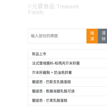
輸入部份的標題
過
清
濾
除
新品上市
法式靈魂醬料-柏瑪芮芥末籽醬
芥末籽雞胸 × 奶油馬鈴薯
蘭諾思 - 巴斯克乳酪蛋糕
蘭諾思 - 焦糖海鹽乳酪可頌
蘭諾思 - 芒果乳酪蛋糕