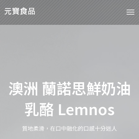
澳洲 蘭諾思鮮奶油
乳酪 Lemnos
質地柔滑，在口中融化的口感十分迷人